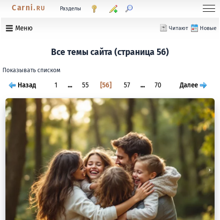
Carni.
RU
Разделы
Меню
Читают
Новые
Все темы сайта (страница 56)
Показывать списком
Назад
1
...
55
56
57
...
70
Далее