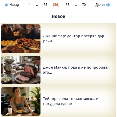
Назад
1
...
55
56
57
...
70
Далее
Новое
Дженнифер: доктор потерял дар
речи…
Джон Майкл: пока я не попробовал
это…
Тейлор: я ела только мясо… и
похудела вдвое